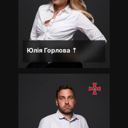
+38 (067) 864 98 21
На сайт фахівця
Юлія Горлова ⇡
Партнерка, податкова
консультантка
+38 (050) 441 10 76