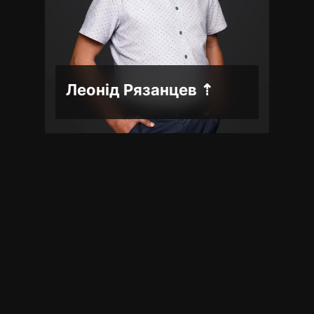
На сайт фахівця
Facebook
Леонід Рязанцев ⇡
Партнер, податковий консультант
+38 (068) 947 58 48
На сайт фахівця