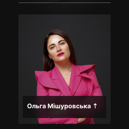
Ольга Мішуровська ⇡
Ол