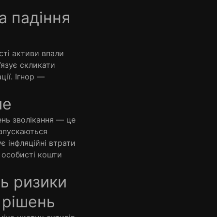
а падіння
ті активи впали
’язує скликати
ції. Ігнор —
ше
нь зволікання — це
запускаються
ує інфляційні втрати
 особисті кошти
ь ризики
 рішень