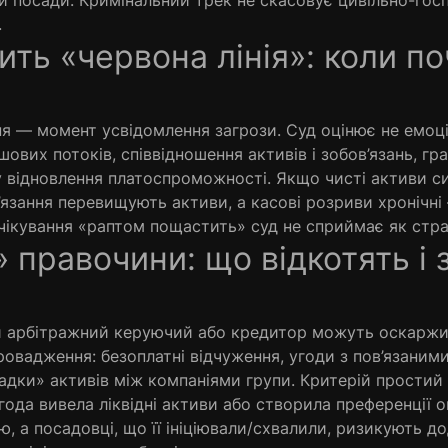
и посади. Кримінальний трек не скасовує цивільно-гос
.
ить «червона лінія»: коли п
момент усвідомлення загрози. Суд оцінює не емоції,
ошових потоків, співвідношення активів і зобов’язань, гра
у відновлення платоспроможності. Якщо чисті активи 
’язання перевищують активи, а касові розриви хронічні 
чікування «раптом пощастить» суд не сприймає як стра
» правочини: що відкотять і 
бітражний керуючий або кредитор можуть оскаржит
ровадження: безоплатні відчуження, угоди з пов’язаним
ладки» активів між компаніями групи. Критерій прости
ода вивела ліквідні активи або створила преференції
ою, а посадовці, що її ініціювали/схвалили, ризикують 