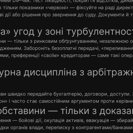
ий DIP-чек: тест ліквідності, покриття відсотків, дина
Як тільки показники «червоні» — фіксуйте на раді дирек
ві дії або рішення про звернення до суду. Документи й
а» угод у зоні турбулентнос
ини — тільки з ринковим обґрунтуванням, незалежною 
женням. Забороніть безоплатні передачі, «переливання
ями, преференції «своїм» кредиторам — саме такі опер
урна дисципліна з арбітра
ави швидко передайте бухгалтерію, договори, доступи.
н» і часто стає самостійним аргументом проти керівни
 обставини — тільки з доказ
ення — бойові дії, окупація активів, евакуація — збира
ідки органів влади, переписку з контрагентами/банками.