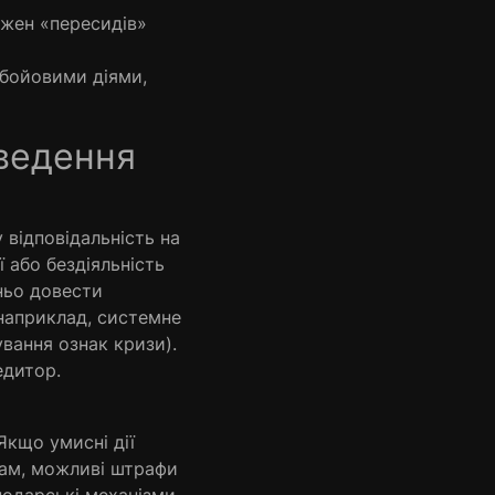
ожен «пересидів»
 бойовими діями,
оведення
відповідальність на
 або бездіяльність
ньо довести
наприклад, системне
ування ознак кризи).
едитор.
кщо умисні дії
рам, можливі штрафи