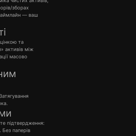
міка чистих активів,
торів/зборах
 таймлайн — ваш
ті
оцінкою та
» активів між
ації масово
жним
 Затягування
ка.
ами
йте підтвердження:
 Без паперів