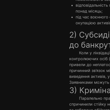
відповідальність
понад місяць;
під час воєнного
окупацією активі
2) Субсид
до банкру
Коли у ліквідаційні
контролюючих осіб (в
привели до неплатос
причинний зв’язок м
виведення активів, 
Заявниками можуть 
3) Кримін
Паралельно працює 
спричинили стійку 