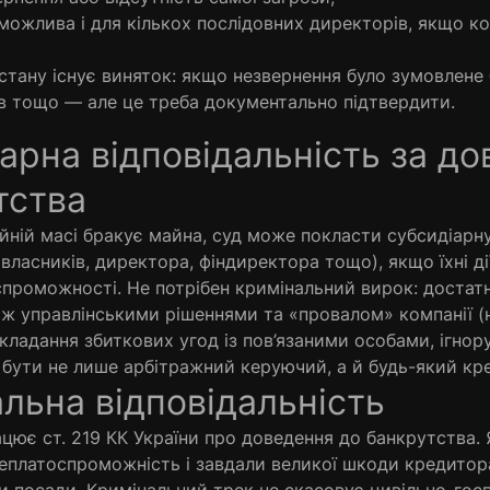
 можлива і для кількох послідовних директорів, якщо к
 стану існує виняток: якщо незвернення було зумовлене
в тощо — але це треба документально підтвердити.
іарна відповідальність за д
тства
й масі бракує майна, суд може покласти субсидіарну 
ласників, директора, фіндиректора тощо), якщо їхні дії
проможності. Не потрібен кримінальний вирок: достат
іж управлінськими рішеннями та «провалом» компанії (
укладання збиткових угод із пов’язаними особами, ігнор
бути не лише арбітражний керуючий, а й будь-який кр
альна відповідальність
ст. 219 КК України про доведення до банкрутства. Я
неплатоспроможність і завдали великої шкоди кредито