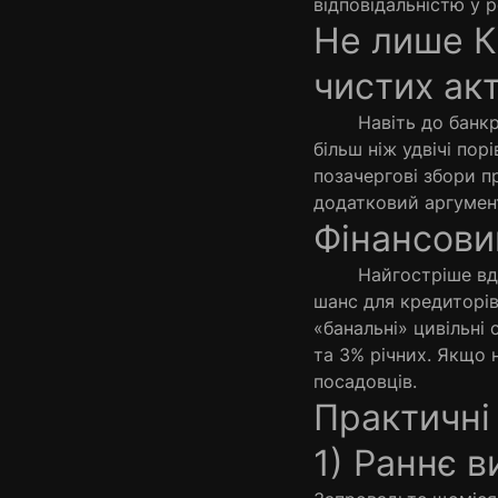
відповідальністю у р
Не лише К
чистих акт
Навіть до банкрутс
більш ніж удвічі пор
позачергові збори пр
додатковий аргумент
Фінансови
Найгостріше вдаряю
шанс для кредиторів
«банальні» цивільні 
та 3% річних. Якщо 
посадовців.
Практичні
1) Раннє в