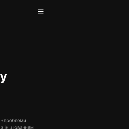
 у
з «проблеми
з ініціюванням