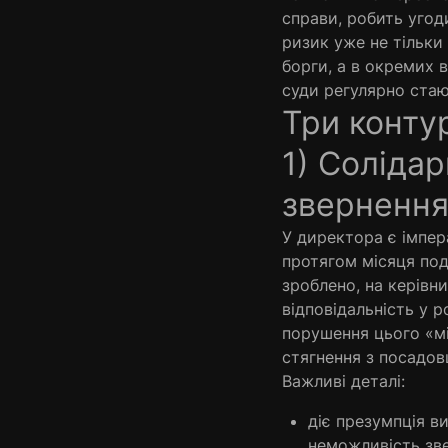
справи, робить угод
ризик уже не тільки
борги, а в окремих 
суди регулярно стаю
Три конту
1) Солідар
звернення
У директора є імпер
протягом місяця под
зроблено, на керівн
відповідальність у 
порушення цього «мі
стягнення з посадовц
Важливі деталі:
діє презумпція в
неможливість зве