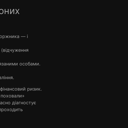
оних
боржника — і
е (відчуження
’язаними особами.
ління.
фінансовий ризик.
 «поховали»
асно діагностує
 проходить