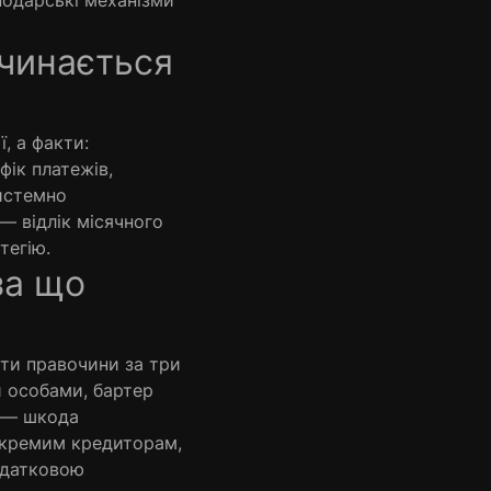
подарські механізми
очинається
 а факти:
фік платежів,
системно
— відлік місячного
тегію.
за що
и правочини за три
и особами, бартер
й — шкода
 окремим кредиторам,
додатковою