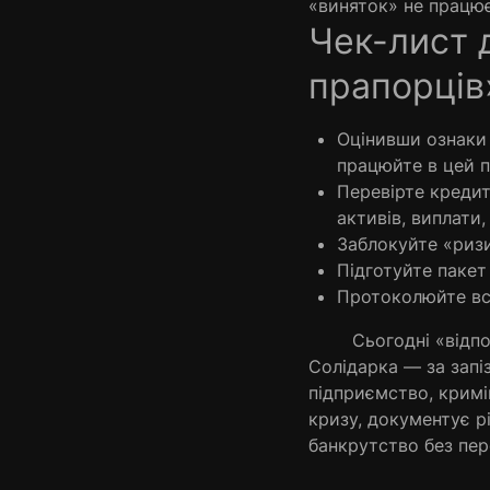
«виняток» не працює
Чек-лист 
прапорців
Оцінивши ознаки 
працюйте в цей п
Перевірте кредитн
активів, виплати,
Заблокуйте «ризи
Підготуйте пакет
Протоколюйте всі
Сьогодні «відповід
Солідарка — за запі
підприємство, кримі
кризу, документує р
банкрутство без пер