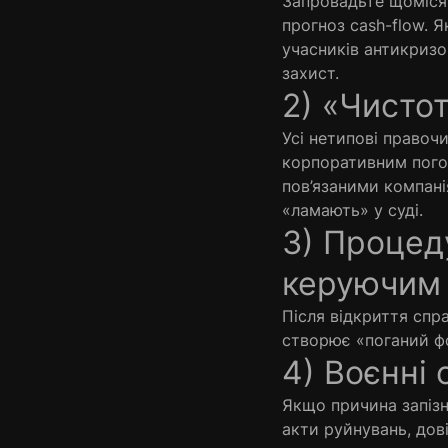
Запровадьте щомісячн
прогноз cash-flow. 
учасників антикризо
захист.
2) «Чистот
Усі нетипові правоч
корпоративним погод
пов’язаними компані
«ламають» у суді.
3) Процед
керуючим
Після відкриття спр
створює «поганий фо
4) Воєнні
Якщо причина запізн
акти руйнувань, дов