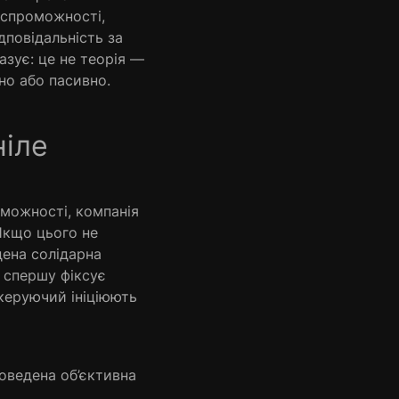
оспроможності,
дповідальність за
азує: це не теорія —
но або пасивно.
ніле
оможності, компанія
Якщо цього не
дена солідарна
 спершу фіксує
 керуючий ініціюють
оведена об’єктивна