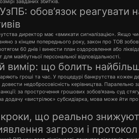
озмірі завданих збитків.
УзПБ: обов’язок реагувати н
ивів
тва директор має «вмикати сигналізацію». Якщо чис
івняно з кінцем попереднього року, закон про ТОВ зобов
отягом 60 днів і винести план оздоровлення або ліквіда
 для майбутньої персональної відповідальності.
й вимір: що болить найбіль
ть гроші та час. У процедурі банкрутства кожен де
 довести недобросовісність керівництва. Паралельно 
санкції: за прострочення грошових зобов’язань суд стяг
на додачу «вистрілює» субсидіарка, мова може йти про
 кроки, що реально знижуют
иявлення загрози і протокол