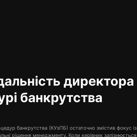
дальність директора
урі банкрутства
оцедур банкрутства (КУзПБ) остаточно змістив фокус і
альні рішення менеджменту. Коли керівник запізнюється 