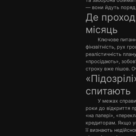
та заборона обіймат
— вони йдуть поряд
Де проход
місяць
Ключове питання — 
фінзвітність, рух гр
реалістичність план
«просідають», зобов
строку вже пішов. О
«Підозрілі
спитають
У межах справи ар
роки до відкриття п
«на папері», «перек
кредиторам. Якщо уг
її визнають недійсн