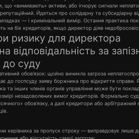
и, що «вимивають» активи, або ігнорує сигнали неплат
 репутаційний. Йдеться про солідарну та субсидіарну ві
випадках — і кримінальний вимір. Остання практика пок
ть на бік кредиторів, якщо директор діяв недобросовіс
ри ризику для директора
на відповідальність за запіз
 до суду
ативний обов’язок: щойно виникла загроза неплатоспр
ає до госпсуду заяву боржника про відкриття справи. 
ика та інших членів органів управління може бути покла
розмірі незадоволених вимог кредиторів. Формально суд
сячного» обов’язку, а далі кредитори або арбітражний
ів.
ини керівника за пропуск строку — виправдовує лише д
рнення або відсутність самої загрози;