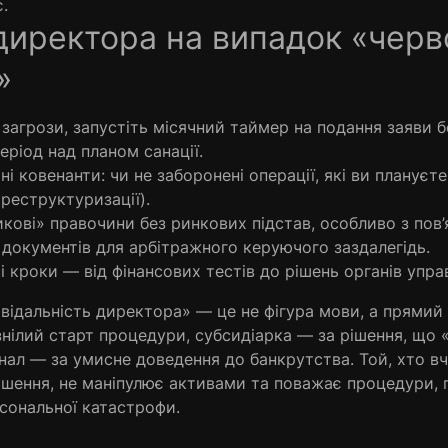
.
директора на випадок «черв
»
загрози, запустіть місячний таймер на подання заяви 
еріод над планом санації.
і ковенанти: чи не заборонені операції, які ви плануєт
 реструктуризації).
кові» правочини без ринкових підстав, особливо з пов
 документів для арбітражного керуючого заздалегідь.
 кроки — від фінансових тестів до рішень органів управ
альність директора» — це не фігура мови, а прямий 
знілий старт процедури, субсидіарка — за рішення, що
нал — за умисне доведення до банкрутства. Той, хто вч
ішення, не маніпулює активами та поважає процедури,
сональної катастрофи.